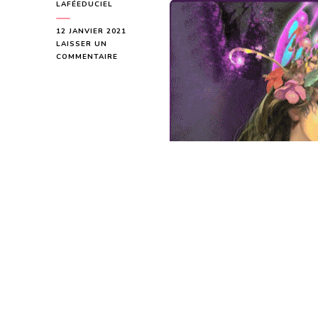
LAFÉEDUCIEL
12 JANVIER 2021
LAISSER UN
SUR
COMMENTAIRE
LE
MESSAGE
QU’ADRESSE
LA
NOUVELLE
LUNE
DU
13
JANVIER
2021
À
CHACUN
D’ENTRE
NOUS
EST
»
PARCE
QUE
TOUT
RE-