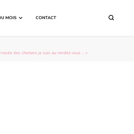
DU MOIS
CONTACT
oisée des chemins je suis au rendez vous … »
Le message qu’adresse la Nouvelle Lune du 13 Janvier 2021 à CHACUN  d’entre nous est    » Parce que tout re-commence – à la croisée des chemins je suis au rendez vous … »