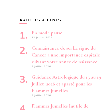
COMMENCE
–
À
LA
ARTICLES RÉCENTS
CROISÉE
DES
CHEMINS
En mode pause
JE
12 juillet 2026
SUIS
AU
RENDEZ
Connaissance de soi Le signe du
VOUS
Cancer a une importance capitale
… »
suivant votre année de naissance
9 juillet 2026
Guidance Astrologique du 13 au 19
Juillet 2026 et aparté pour les
Flammes Jumelles
9 juillet 2026
Flammes Jumelles Inutile de