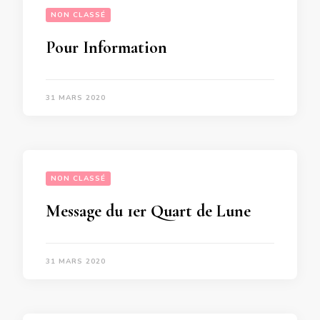
NON CLASSÉ
Pour Information
31 MARS 2020
NON CLASSÉ
Message du 1er Quart de Lune du 1er Avril 2020 pour CHACUN d’entre nous  » Je prends véritablement acte de la distinction entre « Etre et Avoir « 
31 MARS 2020