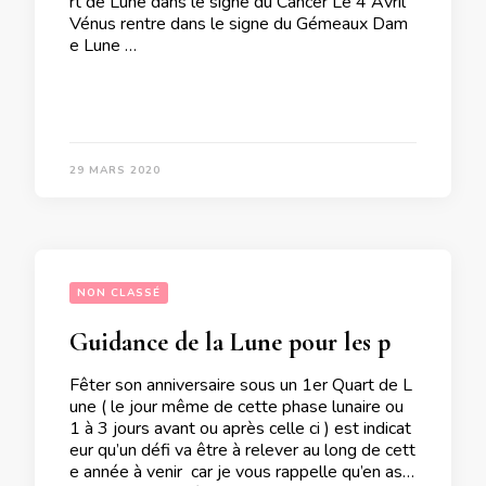
rt de Lune dans le signe du Cancer Le 4 Avril
Vénus rentre dans le signe du Gémeaux Dam
e Lune …
29 MARS 2020
NON CLASSÉ
Guidance de la Lune pour les personnes qui fêtent leur anniversaire du 29 Mars au 4 Avril
Fêter son anniversaire sous un 1er Quart de L
une ( le jour même de cette phase lunaire ou
1 à 3 jours avant ou après celle ci ) est indicat
eur qu’un défi va être à relever au long de cett
e année à venir car je vous rappelle qu’en astr