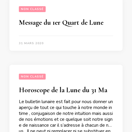
NON CLASSÉ
Message du 1er Quart de Lune du 1er Avril 2020  pour les personnes qui fêtent leur anniversaire du 29 Mars au 4 Avril  » De mes choix dépend mon avenir »
31 MARS 2020
NON CLASSÉ
Horoscope de la Lune du 31 Mars 2020
Le bulletin lunaire est fait pour nous donner un
aperçu de tout ce qui touche à notre monde in
time , conjugaison de notre intuition mais aussi
de nos émotions et ce quelque soit notre sign
e de naissance car il s’adresse à chacun de no
us . Il ne peut ni remplacer ni se substituer en