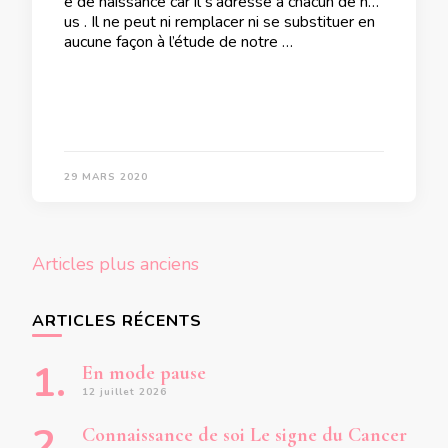
e de naissance car il s’adresse à chacun de no
us . Il ne peut ni remplacer ni se substituer en
aucune façon à l’étude de notre …
29 MARS 2020
Navigation
Articles plus anciens
des
articles
ARTICLES RÉCENTS
En mode pause
12 juillet 2026
Connaissance de soi Le signe du Cancer