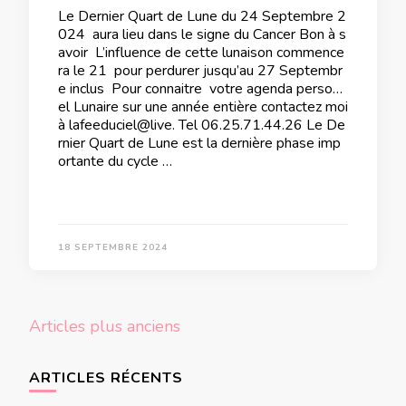
Le Dernier Quart de Lune du 24 Septembre 2
024 aura lieu dans le signe du Cancer Bon à s
avoir L’influence de cette lunaison commence
ra le 21 pour perdurer jusqu’au 27 Septembr
e inclus Pour connaitre votre agenda personn
el Lunaire sur une année entière contactez moi
à lafeeduciel@live. Tel 06.25.71.44.26 Le De
rnier Quart de Lune est la dernière phase imp
ortante du cycle …
18 SEPTEMBRE 2024
Navigation
Articles plus anciens
des
articles
ARTICLES RÉCENTS