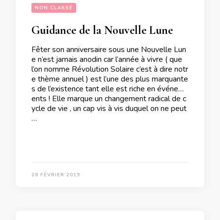
NON CLASSÉ
Guidance de la Nouvelle Lune du 6 Mars 2019 pour les personnes qui fêtent leur anniversaire du 2 au 8 Mars 2019
Fêter son anniversaire sous une Nouvelle Lun
e n’est jamais anodin car l’année à vivre ( que
l’on nomme Révolution Solaire c’est à dire notr
e thème annuel ) est l’une des plus marquante
s de l’existence tant elle est riche en événem
ents ! Elle marque un changement radical de c
ycle de vie , un cap vis à vis duquel on ne peut
…
28 FÉVRIER 2019