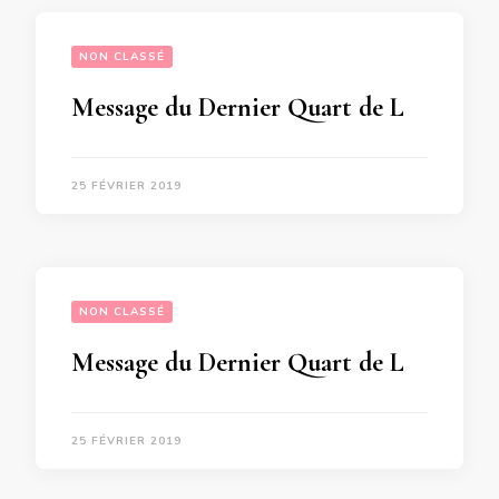
NON CLASSÉ
Message du Dernier Quart de Lune du 26 Février 2019 pour CHACUN d’entre nous
25 FÉVRIER 2019
NON CLASSÉ
Message du Dernier Quart de Lune du 26 Février 2019 pur les personnes nées Du 18 Mars au 22 Juillet 1956  Du 27 Octobre 1974 au 11 Février 1975  Du 25 Juillet au 3 Septembre 1993
25 FÉVRIER 2019