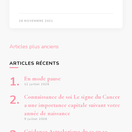
26 NOVEMBRE 2021
Navigation
Articles plus anciens
des
articles
ARTICLES RÉCENTS
En mode pause
12 juillet 2026
Connaissance de soi Le signe du Cancer
a une importance capitale suivant votre
année de naissance
9 juillet 2026
Guidance Astrologique du 13 au 19