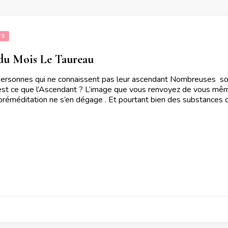
TS
du Mois Le Taureau
personnes qui ne connaissent pas leur ascendant Nombreuses sont
’est ce que l’Ascendant ? L’image que vous renvoyez de vous mêm
e préméditation ne s’en dégage . Et pourtant bien des substance