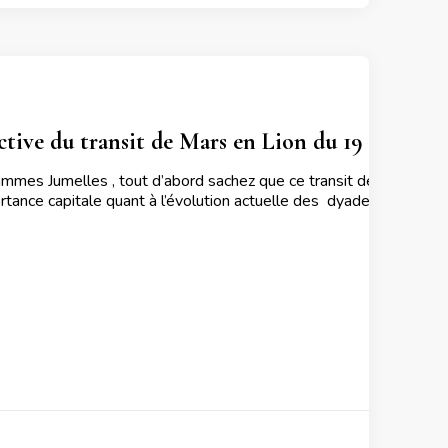
ctive du transit de Mars en Lion du 19 Avril au
lammes Jumelles , tout d’abord sachez que ce transit de la 3ème 
ortance capitale quant à l’évolution actuelle des dyades . Tandis 