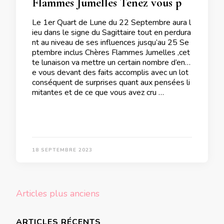
Flammes Jumelles Tenez vous prêtes pour donner le meilleur de vous même lors du 1er Quart de Lune du 22 Septembre 2023
Le 1er Quart de Lune du 22 Septembre aura l
ieu dans le signe du Sagittaire tout en perdura
nt au niveau de ses influences jusqu’au 25 Se
ptembre inclus Chères Flammes Jumelles ,cet
te lunaison va mettre un certain nombre d’entr
e vous devant des faits accomplis avec un lot
conséquent de surprises quant aux pensées li
mitantes et de ce que vous avez cru …
18 SEPTEMBRE 2023
Navigation
Articles plus anciens
des
articles
ARTICLES RÉCENTS