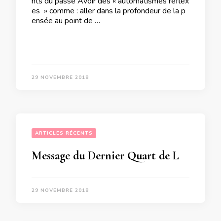
nts du passé Avoir des « automatismes reflex
es » comme : aller dans la profondeur de la p
ensée au point de …
29 NOVEMBRE 2018
ARTICLES RÉCENTS
Message du Dernier Quart de Lune du 30 Novembre 2018 pour CHACUN d’entre nous  » Je fais en sorte de rester en équilibre  « 
29 NOVEMBRE 2018