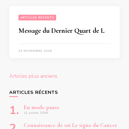
ARTICLES RÉCENTS
Message du Dernier Quart de Lune du 30 Novembre 2018 pour les personnes nées du 23 Février au 1er Mars
29 NOVEMBRE 2018
Navigation
Articles plus anciens
des
articles
ARTICLES RÉCENTS
En mode pause
12 juillet 2026
Connaissance de soi Le signe du Cancer