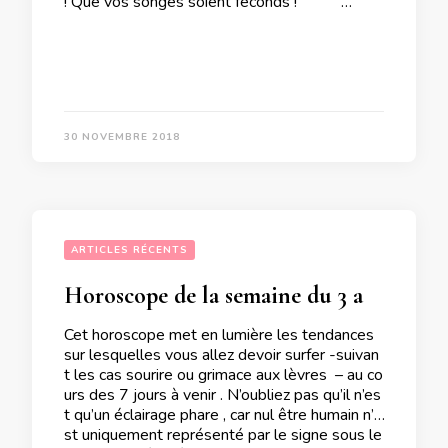
! Que vos songes soient féconds ! …
30 NOVEMBRE 2018
ARTICLES RÉCENTS
Horoscope de la semaine du 3 au 9 Décembre 2018
Cet horoscope met en lumière les tendances
sur lesquelles vous allez devoir surfer -suivan
t les cas sourire ou grimace aux lèvres – au co
urs des 7 jours à venir . N’oubliez pas qu’il n’es
t qu’un éclairage phare , car nul être humain n’e
st uniquement représenté par le signe sous le