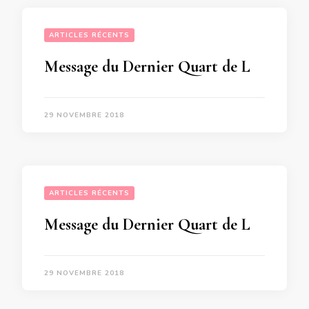
ARTICLES RÉCENTS
Message du Dernier Quart de Lune du 30 Novembre 2018 pour les personnes néesDu 16 Juillet au 11 Décembre 1951  Du 13 Avril au 3 Juillet 1970  Du 13 Décembre 1988 au 8 Avril 1989
29 NOVEMBRE 2018
ARTICLES RÉCENTS
Message du Dernier Quart de Lune du 30 Novembre 2018 pour les personnes qui fêtent leur anniversaire du 27 Novembre au 3 Décembre 2018
29 NOVEMBRE 2018