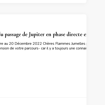
du passage de Jupiter en phase directe en Poi
mbre au 20 Décembre 2022 Chères Flammes Jumelles profitez à fo
sion de votre parcours- car il y a toujours une connaissance – qu