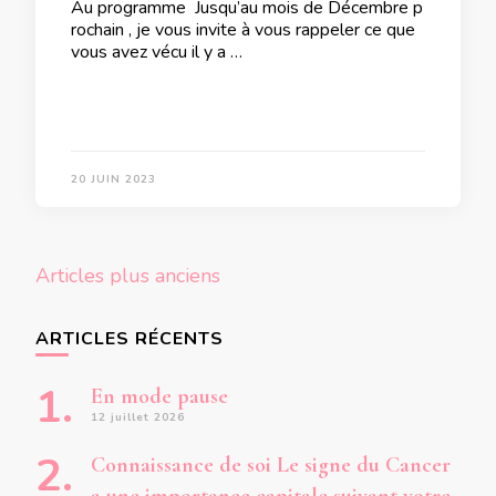
Au programme Jusqu’au mois de Décembre p
rochain , je vous invite à vous rappeler ce que
vous avez vécu il y a …
20 JUIN 2023
Navigation
Articles plus anciens
des
articles
ARTICLES RÉCENTS
En mode pause
12 juillet 2026
Connaissance de soi Le signe du Cancer