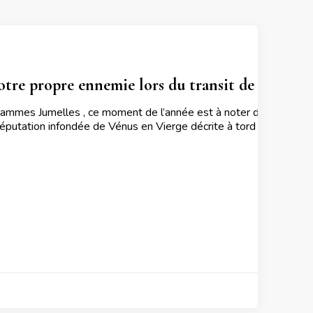
otre propre ennemie lors du transit de Vénus e
ammes Jumelles , ce moment de l’année est à noter de part sa pa
réputation infondée de Vénus en Vierge décrite à tord telle une 