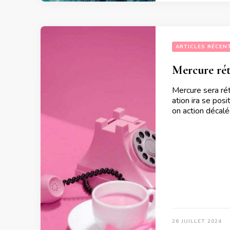
ARTICLES RÉCEN
Mercure rét
Mercure sera ré
ation ira se posi
on action décal
26 JUILLET 2024