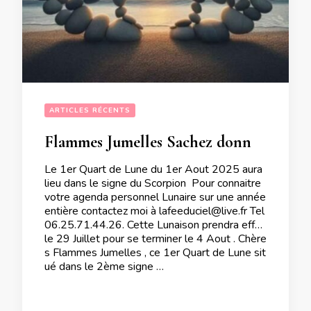
ARTICLES RÉCENTS
Flammes Jumelles Sachez donner « une fin de non recevoir » et ce afin d’être en adéquation avec vous-même lors du 1er Quart de Lune en date du 1er Aout 2025
Le 1er Quart de Lune du 1er Aout 2025 aura
lieu dans le signe du Scorpion Pour connaitre
votre agenda personnel Lunaire sur une année
entière contactez moi à lafeeduciel@live.fr Tel
06.25.71.44.26. Cette Lunaison prendra effet
le 29 Juillet pour se terminer le 4 Aout . Chère
s Flammes Jumelles , ce 1er Quart de Lune sit
ué dans le 2ème signe …