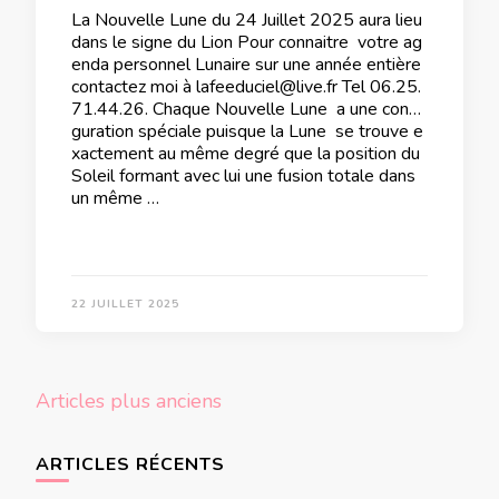
La Nouvelle Lune du 24 Juillet 2025 aura lieu
dans le signe du Lion Pour connaitre votre ag
enda personnel Lunaire sur une année entière
contactez moi à lafeeduciel@live.fr Tel 06.25.
71.44.26. Chaque Nouvelle Lune a une confi
guration spéciale puisque la Lune se trouve e
xactement au même degré que la position du
Soleil formant avec lui une fusion totale dans
un même …
22 JUILLET 2025
Navigation
Articles plus anciens
des
articles
ARTICLES RÉCENTS