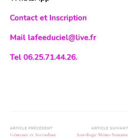
Contact et Inscription
Mail lafeeduciel@live.fr
Tel 06.25.71.44.26.
Navigation
ARTICLE PRÉCÉDENT
ARTICLE SUIVANT
Gémeaux et Ascendant
Astrologie Mémo Semaine