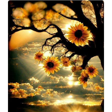
SOI
LE
SIGNE
DU
GÉMEAUX
A
UNE
IMPORTANCE
CAPITALE
POUR
VOUS
SUIVANT
VOTRE
ANNÉE
DE
NAISSANCE