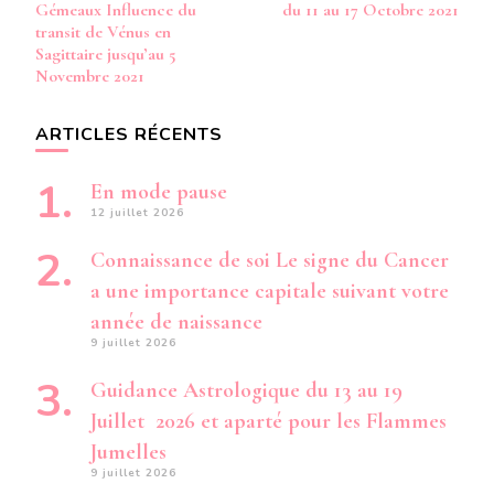
d’article
Gémeaux Influence du
du 11 au 17 Octobre 2021
transit de Vénus en
Sagittaire jusqu’au 5
Novembre 2021
ARTICLES RÉCENTS
En mode pause
12 juillet 2026
Connaissance de soi Le signe du Cancer
a une importance capitale suivant votre
année de naissance
9 juillet 2026
Guidance Astrologique du 13 au 19
Juillet 2026 et aparté pour les Flammes
Jumelles
9 juillet 2026