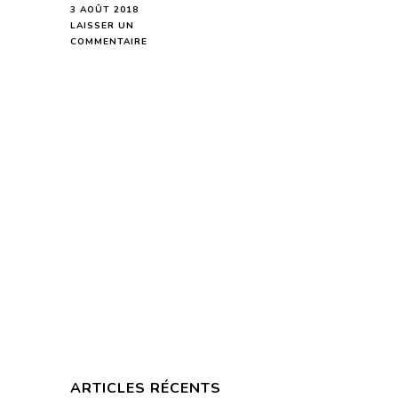
3 AOÛT 2018
LAISSER UN
SUR
COMMENTAIRE
VOUS
ET
VOS
RÊVES
-
SEMAINE
DU
6
AU
12
AOÛT
2018-
EN
MODE
AUDIO-
ARTICLES RÉCENTS