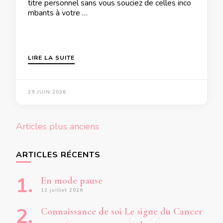
titre personnel sans vous souciez de celles inco
mbants à votre …
LIRE LA SUITE
29 JUIN 2026
Navigation
Articles plus anciens
des
articles
ARTICLES RÉCENTS
En mode pause
12 juillet 2026
Connaissance de soi Le signe du Cancer