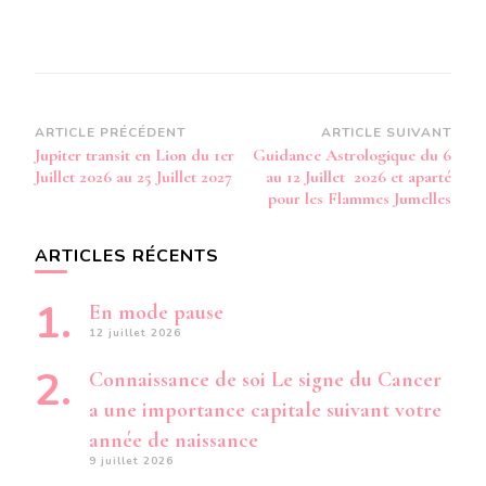
Navigation
ARTICLE PRÉCÉDENT
ARTICLE SUIVANT
Jupiter transit en Lion du 1er
Guidance Astrologique du 6
d’article
Juillet 2026 au 25 Juillet 2027
au 12 Juillet 2026 et aparté
pour les Flammes Jumelles
ARTICLES RÉCENTS
En mode pause
12 juillet 2026
Connaissance de soi Le signe du Cancer
a une importance capitale suivant votre
année de naissance
9 juillet 2026