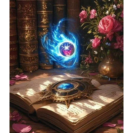
PRIMORDIAL
DU
TRANSIT
DE
JUPITER
EN
LION
DU
1ER
JUILLET
2026
AU
25
JUILLET
2027
:
L’EGO
!