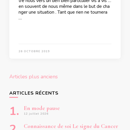
tre nous vers un défi bien particulier vis à vis bi
en souvent de nous même dans le but de cha
nger une situation . Tant que rien ne tournera
…
26 OCTOBRE 2019
Navigation
Articles plus anciens
des
articles
ARTICLES RÉCENTS
En mode pause
12 juillet 2026
Connaissance de soi Le signe du Cancer