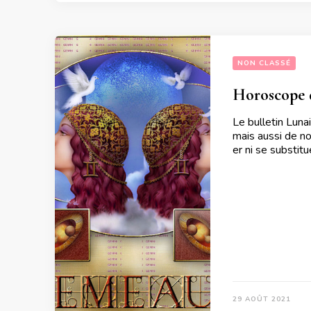
NON CLASSÉ
Horoscope d
Le bulletin Luna
mais aussi de no
er ni se substit
29 AOÛT 2021