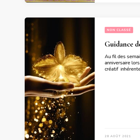
NON CLASSÉ
Guidance de
Au fil des semai
anniversaire lor
créatif inhéren
28 AOÛT 2021