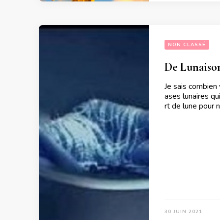
NON CLASSÉ
De Lunaiso
Je sais combien 
ases lunaires qu
rt de lune pour
30 JUIN 2021