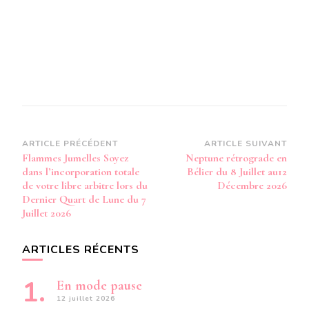
Navigation
ARTICLE PRÉCÉDENT
ARTICLE SUIVANT
Flammes Jumelles Soyez
Neptune rétrograde en
d’article
dans l’incorporation totale
Bélier du 8 Juillet au12
de votre libre arbitre lors du
Décembre 2026
Dernier Quart de Lune du 7
Juillet 2026
ARTICLES RÉCENTS
En mode pause
12 juillet 2026