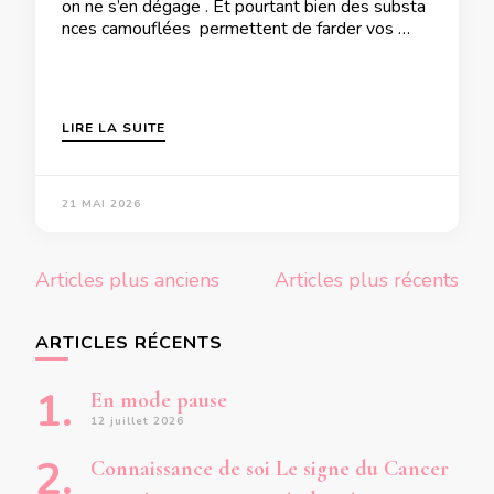
on ne s’en dégage . Et pourtant bien des substa
nces camouflées permettent de farder vos …
LIRE LA SUITE
21 MAI 2026
Navigation
Articles plus anciens
Articles plus récents
des
articles
ARTICLES RÉCENTS
En mode pause
12 juillet 2026
Connaissance de soi Le signe du Cancer