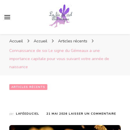
Accueil
Accueil
Articles récents
Connaissance de soi Le signe du Gémeaux a une
importance capitale pour vous suivant votre année de
naissance
ARTICLES RÉCENTS
Connaissance de soi Le signe du Gémeaux a une importance capitale pour vous suivant votre année de naissance
SUR
par
LAFÉEDUCIEL
21 MAI 2026
LAISSER UN COMMENTAIRE
CONNAI
DE
SOI