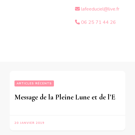
lafeeduciel@live.fr
06 25 71 44 26
ARTICLES RÉCENTS
Message de la Pleine Lune et de l’Eclipse Totale de Lune du 21 Janvier 2019 pour les pesonnes nées Du 8 Avril au 11 Mai 1944  Du 30 Octobre au 23 Décembre 1962  Du 19 Mai au 24 Septembre 1981  Du 1er Janvier au 9 Avril 2000
20 JANVIER 2019