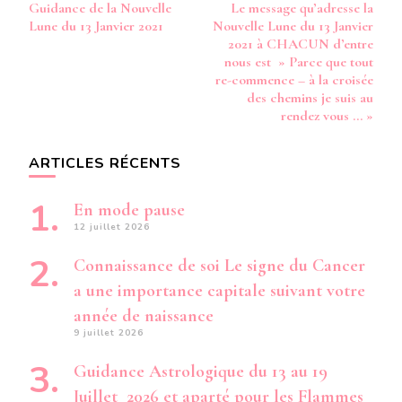
Guidance de la Nouvelle
Le message qu’adresse la
»
d’article
Lune du 13 Janvier 2021
Nouvelle Lune du 13 Janvier
JE
MARQUE
2021 à CHACUN d’entre
MA
nous est » Parce que tout
PRÉSENCE
re-commence – à la croisée
EN
des chemins je suis au
CETTE
rendez vous … »
CROISÉE
DES
CHEMINS
ARTICLES RÉCENTS
.. »
En mode pause
12 juillet 2026
Connaissance de soi Le signe du Cancer
a une importance capitale suivant votre
année de naissance
9 juillet 2026
Guidance Astrologique du 13 au 19
Juillet 2026 et aparté pour les Flammes