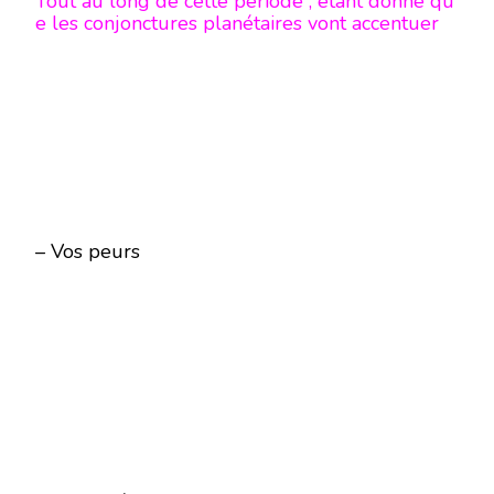
Tout au long de cette période , étant donné qu
e les conjonctures planétaires vont accentuer
– Vos peurs