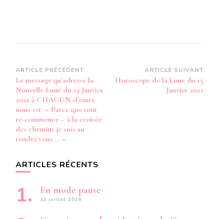
Navigation
ARTICLE PRÉCÉDENT
ARTICLE SUIVANT
Le message qu’adresse la
Horoscope de la Lune du 15
d’article
Nouvelle Lune du 13 Janvier
Janvier 2021
2021 à CHACUN d’entre
nous est » Parce que tout
re-commence – à la croisée
des chemins je suis au
rendez vous … »
ARTICLES RÉCENTS
En mode pause
12 juillet 2026