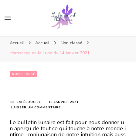
Accueil
Accueil
Non classé
Horoscope de la Lune du 14 Janvier 2021
NON CLASSÉ
Horoscope de la Lune du 14 Janvier 2021
par
LAFÉEDUCIEL
13 JANVIER 2021
SUR
LAISSER UN COMMENTAIRE
HOROSCOPE
DE
Le bulletin lunaire est fait pour nous donner u
LA
n aperçu de tout ce qui touche à notre monde i
LUNE
ntime , conjugaison de notre intuition mais auss
DU