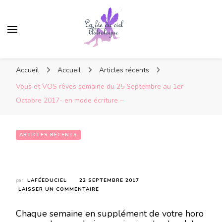
Accueil
Accueil
Articles récents
Vous et VOS rêves semaine du 25 Septembre au 1er
Octobre 2017- en mode écriture –
ARTICLES RÉCENTS
Vous et VOS rêves semaine du 25 Septembre au 1er Octobre 2017- en mode écriture –
par
LAFÉEDUCIEL
22 SEPTEMBRE 2017
SUR
LAISSER UN COMMENTAIRE
VOUS
ET
Chaque semaine en supplément de votre horo
VOS