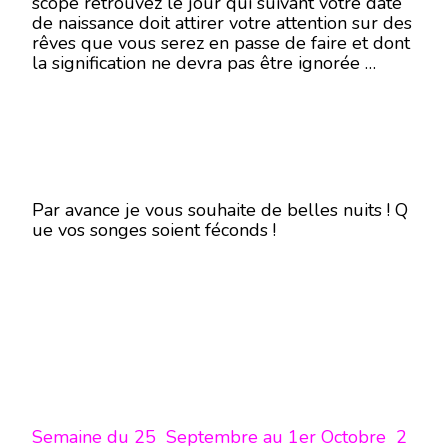
scope retrouvez le jour qui suivant votre date
RÊVES
de naissance doit attirer votre attention sur des
SEMAINE
rêves que vous serez en passe de faire et dont
DU
la signification ne devra pas être ignorée …
25
SEPTEMBRE
AU
1ER
OCTOBRE
2017-
EN
MODE
ÉCRITURE
Par avance je vous souhaite de belles nuits ! Q
–
ue vos songes soient féconds !
Semaine du 25 Septembre au 1er Octobre 2