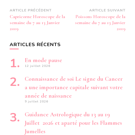
Navigation
ARTICLE PRÉCÉDENT
ARTICLE SUIVANT
Capricorne Horoscope de la
Poissons Horoscope de la
d’article
semaine du 7 au 13 Janvier
semaine du 7 au 13 Janvier
2019
2019
ARTICLES RÉCENTS
En mode pause
12 juillet 2026
Connaissance de soi Le signe du Cancer
a une importance capitale suivant votre
année de naissance
9 juillet 2026
Guidance Astrologique du 13 au 19
Juillet 2026 et aparté pour les Flammes
Jumelles