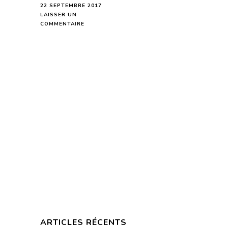
22 SEPTEMBRE 2017
LAISSER UN
SUR
COMMENTAIRE
POISSONS
HOROSCOPE
DE
LA
SEMAINE
DU
25
SEPTEMBRE
AU
1ER
OCTOBRE
2017-
EN
MODE
AUDIO-
ARTICLES RÉCENTS