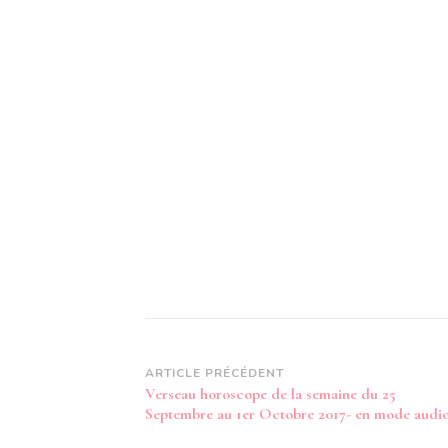
Navigation
ARTICLE PRÉCÉDENT
Verseau horoscope de la semaine du 25
d’article
Septembre au 1er Octobre 2017- en mode audi