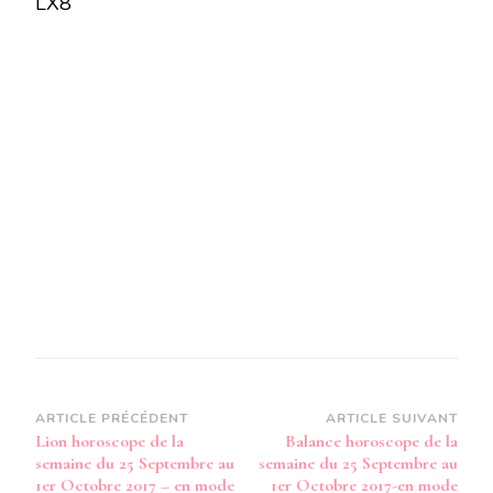
LX8
LA
SEMAINE
DU
25
SEPTEMBRE
AU
1ER
OCTOBRE
2017
–
EN
MODE
AUDIO-
Navigation
ARTICLE PRÉCÉDENT
ARTICLE SUIVANT
Lion horoscope de la
Balance horoscope de la
d’article
semaine du 25 Septembre au
semaine du 25 Septembre au
1er Octobre 2017 – en mode
1er Octobre 2017-en mode