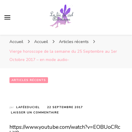
Accueil
Accueil
Articles récents
Vierge horoscope de la semaine du 25 Septembre au 1er
Octobre 2017 – en mode audio-
ARTICLES RÉCENTS
Vierge horoscope de la semaine du 25 Septembre au 1er Octobre 2017 – en mode audio-
par
LAFÉEDUCIEL
22 SEPTEMBRE 2017
SUR
LAISSER UN COMMENTAIRE
VIERGE
HOROSCOPE
https://www.youtube.com/watch?v=EOBUoCRc
DE