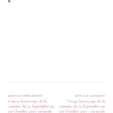
k
LA
SEMAINE
DU
25
SEPTEMBRE
AU
1ER
OCTOBRE
2017
–
EN
MODE
AUDIO-
Navigation
ARTICLE PRÉCÉDENT
ARTICLE SUIVANT
Cancer horoscope de la
Vierge horoscope de la
d’article
semaine du 25 Septembre au
semaine du 25 Septembre au
1er Octobre 2017- en mode
1er Octobre 2017 – en mode