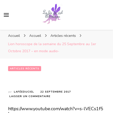
Accueil
Accueil
Articles récents
Lion horoscope de la semaine du 25 Septembre au 1er
Octobre 2017 – en mode audio-
ARTICLES RÉCENTS
Lion horoscope de la semaine du 25 Septembre au 1er Octobre 2017 – en mode audio-
par
LAFÉEDUCIEL
22 SEPTEMBRE 2017
SUR
LAISSER UN COMMENTAIRE
LION
HOROSCOPE
https://www.youtube.com/watch?v=s-lVECs1f5
DE