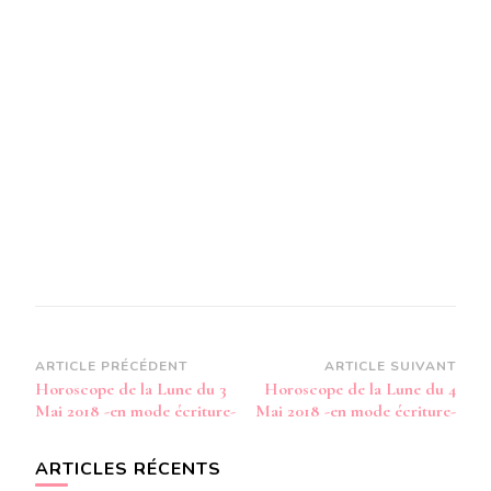
MAI
2018
-
EN
MODE
AUDIO-
Navigation
ARTICLE PRÉCÉDENT
ARTICLE SUIVANT
Horoscope de la Lune du 3
Horoscope de la Lune du 4
d’article
Mai 2018 -en mode écriture-
Mai 2018 -en mode écriture-
ARTICLES RÉCENTS