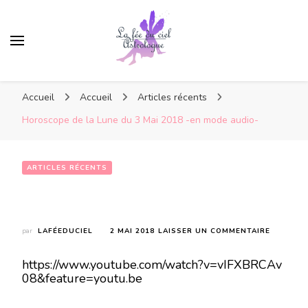
Accueil
Accueil
Articles récents
Horoscope de la Lune du 3 Mai 2018 -en mode audio-
ARTICLES RÉCENTS
Horoscope de la Lune du 3 Mai 2018 -en mode audio-
SUR
par
LAFÉEDUCIEL
2 MAI 2018
LAISSER UN COMMENTAIRE
HOROSC
DE
https://www.youtube.com/watch?v=vIFXBRCAv
LA
08&feature=youtu.be
LUNE
DU
3