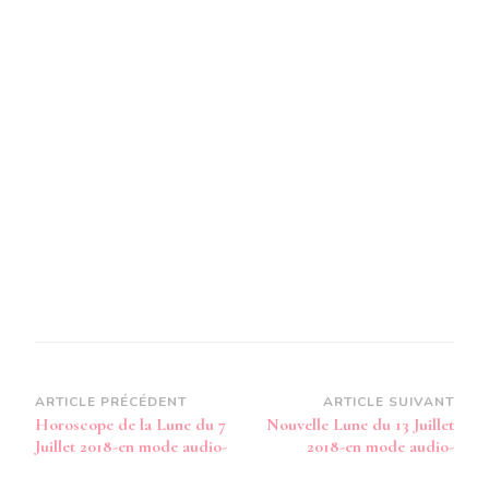
Navigation
ARTICLE PRÉCÉDENT
ARTICLE SUIVANT
Horoscope de la Lune du 7
Nouvelle Lune du 13 Juillet
d’article
Juillet 2018-en mode audio-
2018-en mode audio-