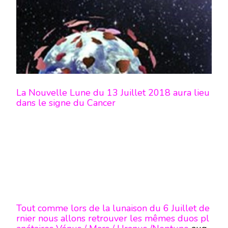
2018-
EN
MODE
ÉCRITURE-
La Nouvelle Lune du 13 Juillet 2018 aura lieu
dans le signe du Cancer
Tout comme lors de la lunaison du 6 Juillet de
rnier nous allons retrouver les mêmes duos pl