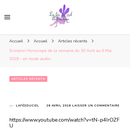
Accueil
Accueil
Articles récents
Scorpion Horoscope de la semaine du 30 Avril au 6 Mai
2018 – en mode audio-
ARTICLES RÉCENTS
Scorpion Horoscope de la semaine du 30 Avril au 6 Mai 2018 – en mode audio-
SUR
par
LAFÉEDUCIEL
26 AVRIL 2018
LAISSER UN COMMENTAIRE
SCOR
HORO
https://www.youtube.com/watch?v=tN-p4IrOZF
DE
U
LA