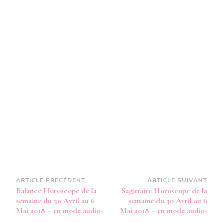
SEMA
DU
30
AVRIL
AU
6
MAI
2018
–
EN
MODE
AUDIO
Navigation
ARTICLE PRÉCÉDENT
ARTICLE SUIVANT
Balance Horoscope de la
Sagittaire Horoscope de la
d’article
semaine du 30 Avril au 6
semaine du 30 Avril au 6
Mai 2018 – en mode audio-
Mai 2018 – en mode audio-