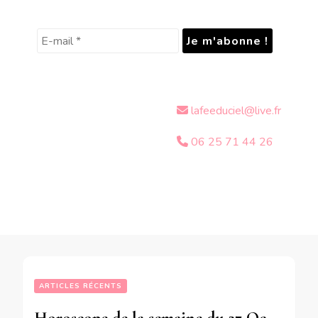
lafeeduciel@live.fr
06 25 71 44 26
ARTICLES RÉCENTS