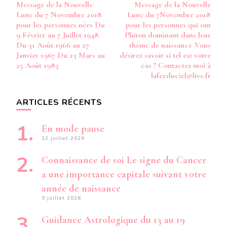
Message de la Nouvelle
Message de la Nouvelle
JUIN
d’article
Lune du 7 Novembre 2018
Lune du 7Novembre 2018
1976
DU
pour les personnes nées Du
pour les personnes qui ont
17
9 Février au 7 Juillet 1948
Pluton dominant dans leur
AOÛT
Du 31 Août 1966 au 27
thème de naissance .Vous
1994
Janvier 1967 Du 23 Mars au
désirez savoir si tel est votre
AU
25 Août 1985
cas ? Contactez moi à
16
lafeeduciel@live.fr
JANVIER
1995
ARTICLES RÉCENTS
En mode pause
12 juillet 2026
Connaissance de soi Le signe du Cancer
a une importance capitale suivant votre
année de naissance
9 juillet 2026
Guidance Astrologique du 13 au 19