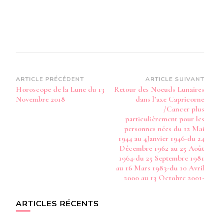
Navigation
ARTICLE PRÉCÉDENT
ARTICLE SUIVANT
Horoscope de la Lune du 13
Retour des Noeuds Lunaires
d’article
Novembre 2018
dans l’axe Capricorne
/Cancer plus
particulièrement pour les
personnes nées du 12 Mai
1944 au 4Janvier 1946-du 24
Décembre 1962 au 25 Août
1964-du 25 Septembre 1981
au 16 Mars 1983-du 10 Avril
2000 au 13 Octobre 2001-
ARTICLES RÉCENTS