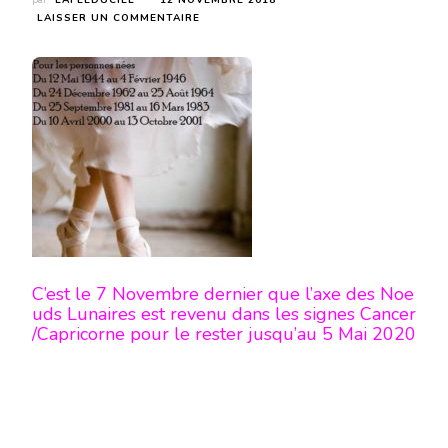
par
LAFÉEDUCIEL
12 NOVEMBRE 2018
SUR
LAISSER UN COMMENTAIRE
RETOUR
DES
NOEUDS
LUNAIRES
DANS
L’AXE
CAPRICORNE
/CANCER
PLUS
PARTICULIÈREMENT
POUR
LES
PERSONNES
NÉES
DU
C’est le 7 Novembre dernier que l’axe des Noe
12
uds Lunaires est revenu dans les signes Cancer
MAI
/Capricorne pour le rester jusqu’au 5 Mai 2020
1944
AU
4JANVIER
1946-
DU
24