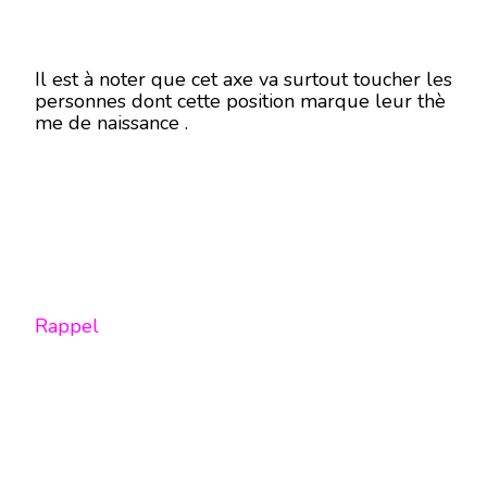
DÉCEMBRE
1962
AU
25
Il est à noter que cet axe va surtout toucher les
AOÛT
personnes dont cette position marque leur thè
1964-
me de naissance .
DU
25
SEPTEMBRE
1981
AU
16
MARS
1983-
DU
10
AVRIL
Rappel
2000
AU
13
OCTOBRE
2001-