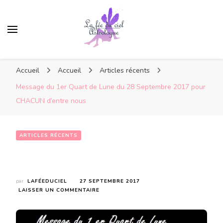
Accueil
Accueil
Articles récents
Message du 1er Quart de Lune du 28 Septembre 2017 pour
CHACUN d’entre nous
ARTICLES RÉCENTS
Message du 1er Quart de Lune du 28 Septembre 2017 pour CHACUN d’entre nous
par
LAFÉEDUCIEL
27 SEPTEMBRE 2017
SUR
LAISSER UN COMMENTAIRE
MESSAGE
DU
1ER