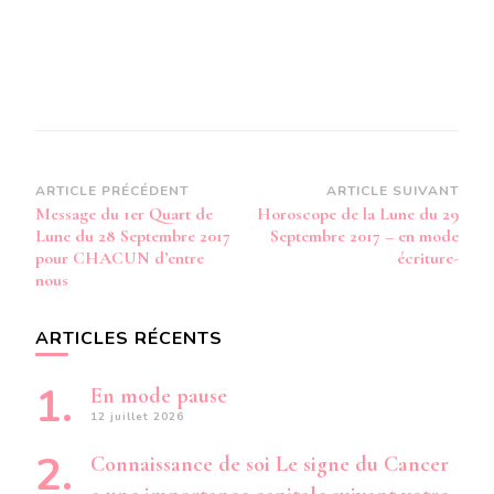
Navigation
ARTICLE PRÉCÉDENT
ARTICLE SUIVANT
Message du 1er Quart de
Horoscope de la Lune du 29
d’article
Lune du 28 Septembre 2017
Septembre 2017 – en mode
pour CHACUN d’entre
écriture-
nous
ARTICLES RÉCENTS
En mode pause
12 juillet 2026
Connaissance de soi Le signe du Cancer