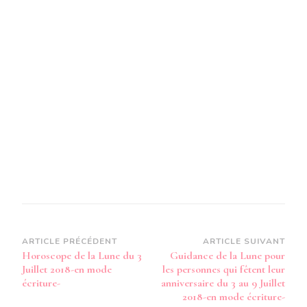
3
JUILLET
2018
–
EN
MODE
AUDIO-
Navigation
ARTICLE PRÉCÉDENT
ARTICLE SUIVANT
Horoscope de la Lune du 3
Guidance de la Lune pour
d’article
Juillet 2018-en mode
les personnes qui fêtent leur
écriture-
anniversaire du 3 au 9 Juillet
2018-en mode écriture-