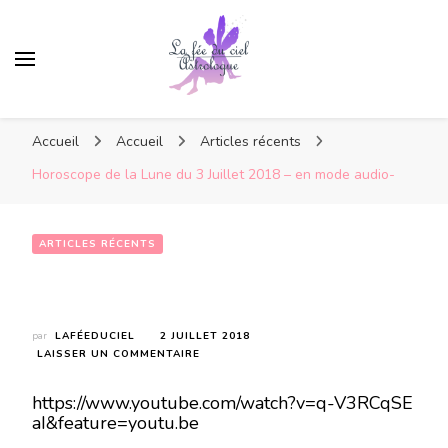
Accueil
Accueil
Articles récents
Horoscope de la Lune du 3 Juillet 2018 – en mode audio-
ARTICLES RÉCENTS
Horoscope de la Lune du 3 Juillet 2018 – en mode audio-
par
LAFÉEDUCIEL
2 JUILLET 2018
SUR
LAISSER UN COMMENTAIRE
HOROSCOPE
DE
https://www.youtube.com/watch?v=q-V3RCqSE
LA
aI&feature=youtu.be
LUNE
DU