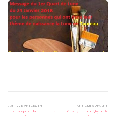
1ER
QUART
DE
LUNE
DU
24
JANVIER
2018
POUR
LES
PERSONNES
QUI
ONT
DANS
LEUR
THÈME
NATAL
LA
LUNE
DANS
LE
SIGNE
Navigation
ARTICLE PRÉCÉDENT
ARTICLE SUIVANT
DU
Horoscope de la Lune du 23
Message du 1er Quart de
TAUREAU
d’article