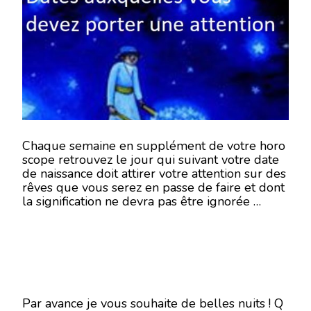
RÊVES
–
SEMAINE
DU
15
AU
21
JANVIER
2018
–
EN
MODE
Chaque semaine en supplément de votre horo
ÉCRITURE-
scope retrouvez le jour qui suivant votre date
de naissance doit attirer votre attention sur des
rêves que vous serez en passe de faire et dont
la signification ne devra pas être ignorée …
Par avance je vous souhaite de belles nuits ! Q