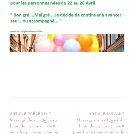
QUART
DE
LUNE
DU
24
JANVIER
2018
POUR
LES
PERSONNES
NÉES
DU
22
AU
28
AVRIL
Navigation
ARTICLE PRÉCÉDENT
ARTICLE SUIVANT
Message du 1er Quart de
Message du 1er Quart de
d’article
Lune du 24 Janvier 2018
Lune du 24 Janvier 2018
pour les personnes qui ont
pour les personnes nées du