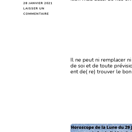
28 JANVIER 2021
LAISSER UN
SUR
COMMENTAIRE
HOROSCOPE
DE
LA
LUNE
DU
29
JANVIER
2021
Il ne peut ni remplacer n
de soi et de toute prévisi
ent de( re) trouver le bo