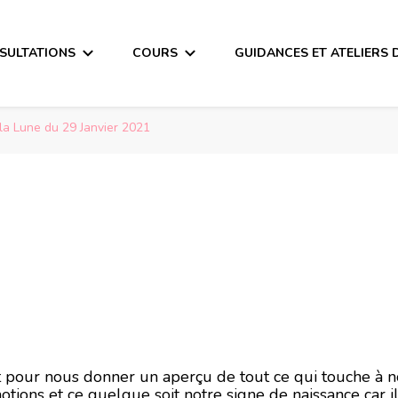
SULTATIONS
COURS
GUIDANCES ET ATELIERS 
la Lune du 29 Janvier 2021
a Lune du 29 Janvi
ait pour nous donner un aperçu de tout ce qui touche à 
otions et ce quelque soit notre signe de naissance car i