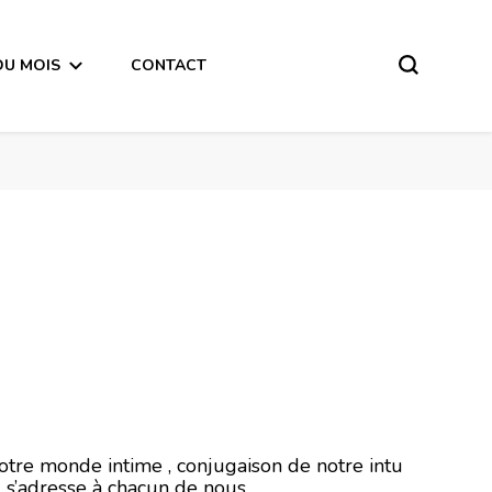
DU MOIS
CONTACT
er 2021
notre monde intime , conjugaison de notre intu
l s’adresse à chacun de nous .