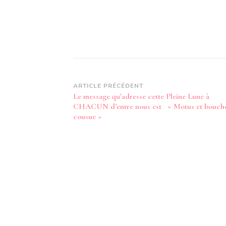
Navigation
ARTICLE PRÉCÉDENT
Le message qu’adresse cette Pleine Lune à
d’article
CHACUN d’entre nous est » Motus et bouch
cousue »