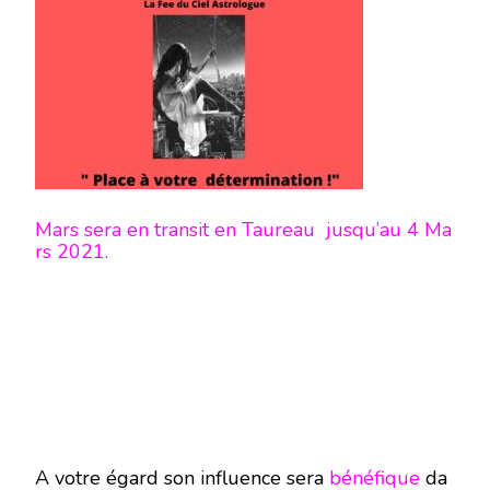
MARS
TRANSIT
EN
TAUREAU
SUR
VOTRE
SIGNE
JUSQU’AU
4
MARS
2021
Mars sera en transit en Taureau jusqu’au 4 Ma
rs 2021.
A votre égard son influence sera
bénéfique
da