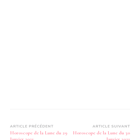
Navigation
ARTICLE PRÉCÉDENT
ARTICLE SUIVANT
Horoscope de la Lune du 29
Horoscope de la Lune du 30
d’article
Janvier 2021
Janvier 2021