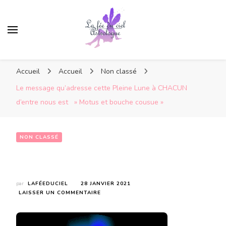
Accueil
Accueil
Non classé
Le message qu’adresse cette Pleine Lune à CHACUN
d’entre nous est » Motus et bouche cousue »
NON CLASSÉ
Le message qu’adresse cette Pleine Lune à CHACUN d’entre nous est    » Motus et bouche cousue »
par
LAFÉEDUCIEL
28 JANVIER 2021
SUR
LAISSER UN COMMENTAIRE
LE
MESSAGE
QU’ADRESSE