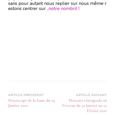
sans pour autant nous replier sur nous même r
estons centrer sur ..
notre nombril !
Navigation
ARTICLE PRÉCÉDENT
ARTICLE SUIVANT
Horoscope de la Lune du 25
Mercure rétrograde en
d’article
Janvier 2021
Verseau du 31 Janvier au 22
Février 2021