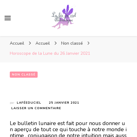
Accueil
Accueil
Non classé
Horoscope de la Lune du 26 Janvier 2021
NON CLASSÉ
Horoscope de la Lune du 26 Janvier 2021
par
LAFÉEDUCIEL
25 JANVIER 2021
SUR
LAISSER UN COMMENTAIRE
HOROSCOPE
DE
Le bulletin lunaire est fait pour nous donner u
LA
n aperçu de tout ce qui touche à notre monde i
LUNE
ntime , conjugaison de notre intuition mais auss
DU