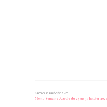
Navigation
ARTICLE PRÉCÉDENT
Mémo Semaine Astrale du 25 au 31 Janvier 2021
d’article