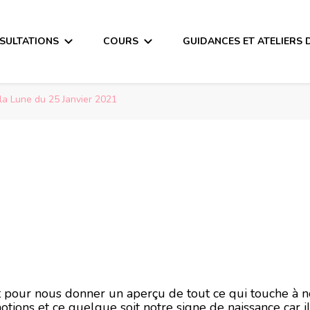
SULTATIONS
COURS
GUIDANCES ET ATELIERS 
la Lune du 25 Janvier 2021
a Lune du 25 Janvi
ait pour nous donner un aperçu de tout ce qui touche à 
otions et ce quelque soit notre signe de naissance car i