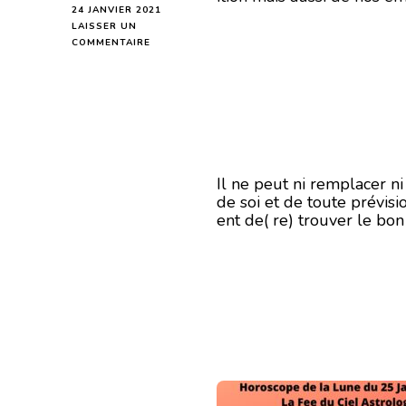
24 JANVIER 2021
LAISSER UN
SUR
COMMENTAIRE
HOROSCOPE
DE
LA
LUNE
DU
25
JANVIER
2021
Il ne peut ni remplacer n
de soi et de toute prévisi
ent de( re) trouver le bo