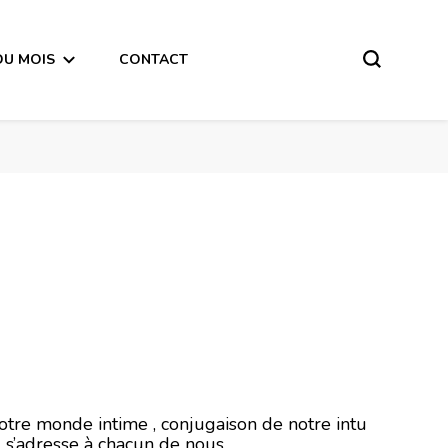
DU MOIS
CONTACT
er 2021
notre monde intime , conjugaison de notre intu
l s’adresse à chacun de nous .