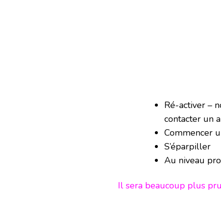
Ré-activer – 
contacter un 
Commencer un 
S’éparpiller
Au niveau pro
Il sera beaucoup plus p