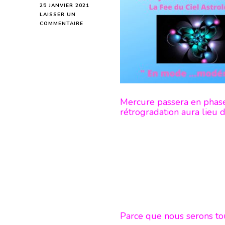
25 JANVIER 2021
LAISSER UN
SUR
COMMENTAIRE
MERCURE
RÉTROGRADE
EN
VERSEAU
DU
31
JANVIER
AU
Mercure passera en phase 
22
rétrogradation aura lieu 
FÉVRIER
2021
Parce que nous serons to