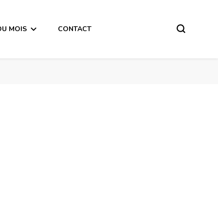
DU MOIS
CONTACT
Mercure rétrograde en Verseau du 31 Janvier au 22 Février 2021