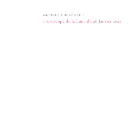
Navigation
ARTICLE PRÉCÉDENT
Horoscope de la Lune du 26 Janvier 2021
d’article