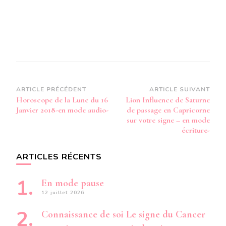
Navigation
ARTICLE PRÉCÉDENT
ARTICLE SUIVANT
Horoscope de la Lune du 16
Lion Influence de Saturne
d’article
Janvier 2018-en mode audio-
de passage en Capricorne
sur votre signe – en mode
écriture-
ARTICLES RÉCENTS
En mode pause
12 juillet 2026
Connaissance de soi Le signe du Cancer