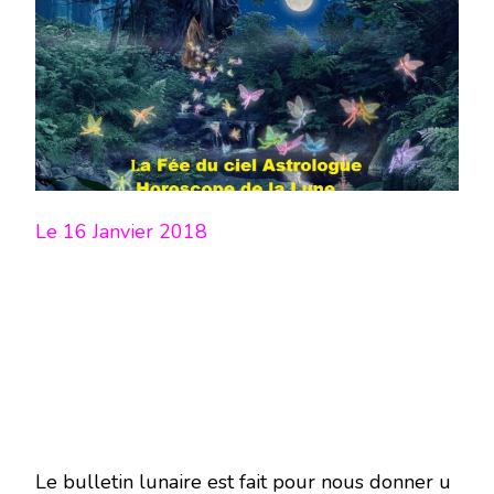
LUNE
DU
16
JANVIER
2018
–
EN
MODE
ÉCRITURE-
Le 16 Janvier 2018
Le bulletin lunaire est fait pour nous donner u